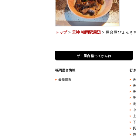
トップ
>
天神 福岡駅周辺
> 屋台屋ぴょんき
ザ・屋台 酔ってかんね
福岡屋台情報
行
最新情報
天
天
天
天
渡
中
上
下
長
博