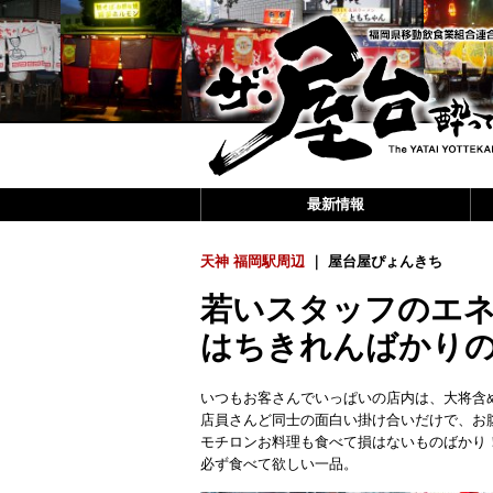
最新情報
天神 福岡駅周辺
｜ 屋台屋ぴょんきち
若いスタッフのエ
はちきれんばかり
いつもお客さんでいっぱいの店内は、大将含
店員さんど同士の面白い掛け合いだけで、お
モチロンお料理も食べて損はないものばかり
必ず食べて欲しい一品。