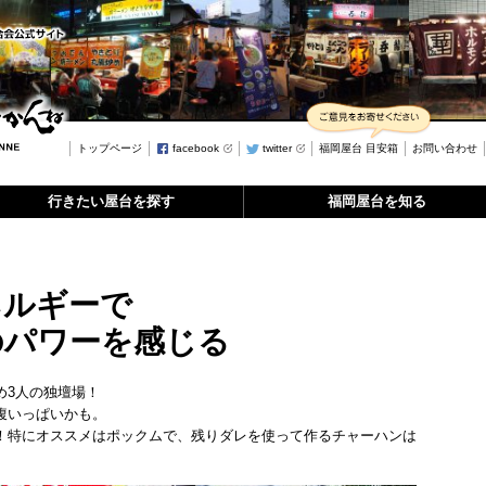
トップページ
facebook
twitter
福岡屋台 目安箱
お問い合わせ
行きたい屋台を探す
福岡屋台を知る
ネルギーで
のパワーを感じる
め3人の独壇場！
腹いっぱいかも。
！特にオススメはポックムで、残りダレを使って作るチャーハンは