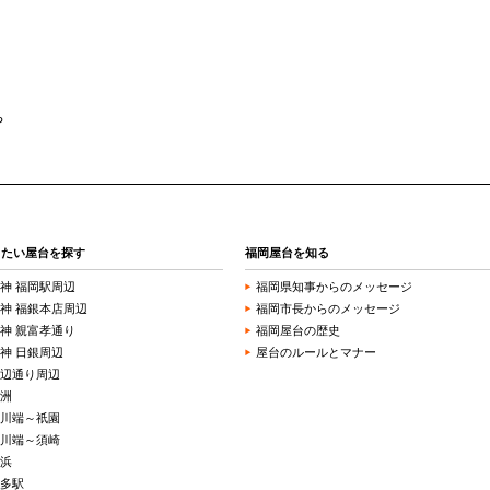
ち
きたい屋台を探す
福岡屋台を知る
神 福岡駅周辺
福岡県知事からのメッセージ
神 福銀本店周辺
福岡市長からのメッセージ
神 親富孝通り
福岡屋台の歴史
神 日銀周辺
屋台のルールとマナー
辺通り周辺
洲
川端～祇園
川端～須崎
浜
多駅