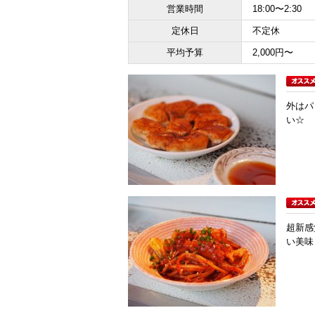
営業時間
18:00〜2:30
定休日
不定休
平均予算
2,000円〜
外はパ
い☆
超新感
い美味