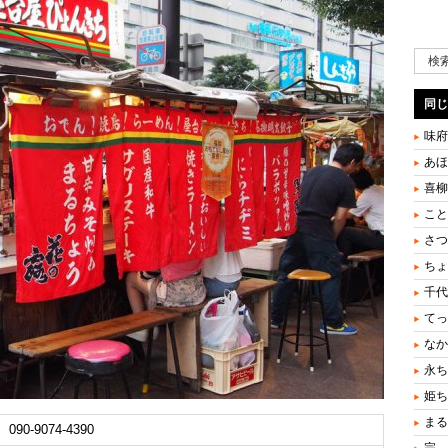
同じ
味府
あほ
喜柳
こと
さつ
ちょ
千代
てっ
なか
永ち
姫ち
まる
 090-9074-4390