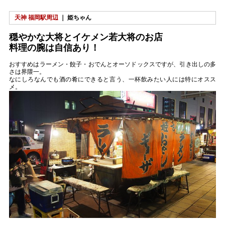
天神 福岡駅周辺
｜ 姫ちゃん
穏やかな大将とイケメン若大将のお店
料理の腕は自信あり！
おすすめはラーメン・餃子・おでんとオーソドックスですが、引き出しの多
さは界隈一。
なにしろなんでも酒の肴にできると言う、一杯飲みたい人には特にオスス
メ。