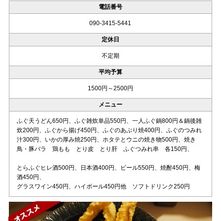
電話番号
090-3415-5441
定休日
不定期
平均予算
1500円～2500円
メニュー
ふぐ天うどん650円、ふぐ雑炊単品550円、一人ふぐ鍋800円＆鍋後雑
炊200円、ふぐから揚げ450円、ふぐのあぶり焼400円、ふぐのつみれ
汁300円、いかの厚み焼250円、ホタテとウニの焼き物500円、焼き
鳥・豚バラ 鶏もも とり皮 とり肝 ふぐつみれ串 各150円、
とらふぐヒレ酒500円、日本酒400円、ビール550円、焼酎450円、梅
酒450円、
グラスワイン450円、ハイボール450円他 ソフトドリンク250円