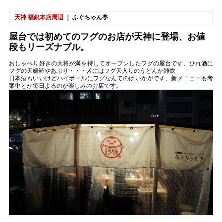
天神 福銀本店周辺
｜ ふぐちゃん亭
屋台では初めてのフグのお店が天神に登場、お値
段もリーズナブル。
おしゃべり好きの大将が満を持してオープンしたフグの屋台です、ひれ酒に
フグの天婦羅やあぶり・・・〆にはフグ天入りのうどんか雑炊
日本酒もいいけどハイボールにフグなんてのはいかがです、新メニューも考
案中とか毎日よるのが楽しみのお店です。