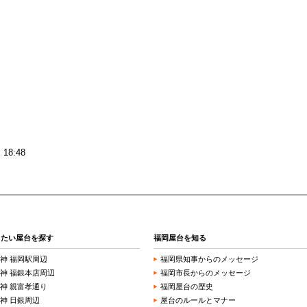
18:48
きたい屋台を探す
福岡屋台を知る
神 福岡駅周辺
福岡県知事からのメッセージ
神 福銀本店周辺
福岡市長からのメッセージ
神 親富孝通り
福岡屋台の歴史
神 日銀周辺
屋台のルールとマナー