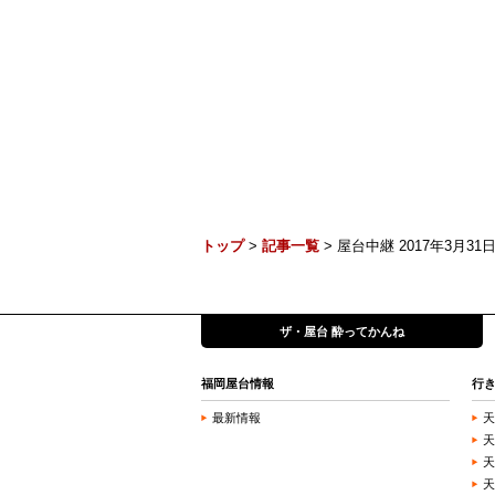
トップ
>
記事一覧
> 屋台中継 2017年3月31日 
ザ・屋台 酔ってかんね
福岡屋台情報
行
最新情報
天
天
天
天