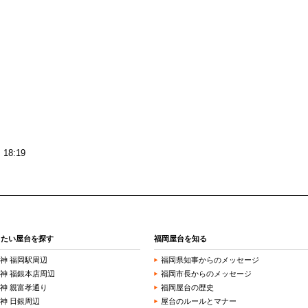
18:19
きたい屋台を探す
福岡屋台を知る
神 福岡駅周辺
福岡県知事からのメッセージ
神 福銀本店周辺
福岡市長からのメッセージ
神 親富孝通り
福岡屋台の歴史
神 日銀周辺
屋台のルールとマナー