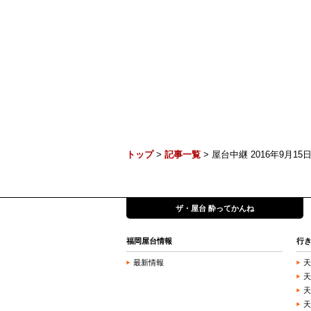
トップ
>
記事一覧
> 屋台中継 2016年9月15日 
ザ・屋台 酔ってかんね
福岡屋台情報
行
最新情報
天
天
天
天