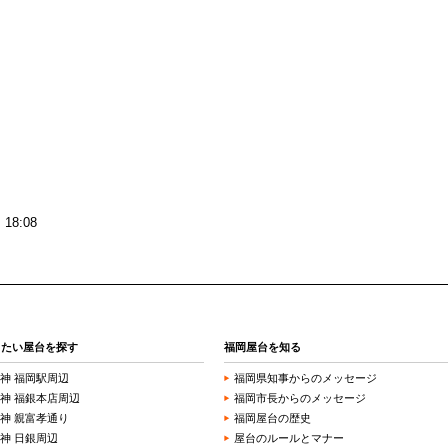
18:08
きたい屋台を探す
福岡屋台を知る
神 福岡駅周辺
福岡県知事からのメッセージ
神 福銀本店周辺
福岡市長からのメッセージ
神 親富孝通り
福岡屋台の歴史
神 日銀周辺
屋台のルールとマナー