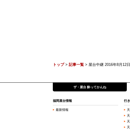
トップ
>
記事一覧
> 屋台中継 2016年8月12日 
ザ・屋台 酔ってかんね
福岡屋台情報
行
最新情報
天
天
天
天