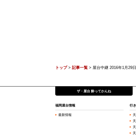
トップ
>
記事一覧
> 屋台中継 2016年1月29日 
ザ・屋台 酔ってかんね
福岡屋台情報
行
最新情報
天
天
天
天