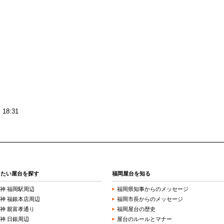
18:31
きたい屋台を探す
福岡屋台を知る
神 福岡駅周辺
福岡県知事からのメッセージ
神 福銀本店周辺
福岡市長からのメッセージ
神 親富孝通り
福岡屋台の歴史
神 日銀周辺
屋台のルールとマナー