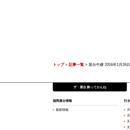
トップ
>
記事一覧
> 屋台中継 2016年1月26日 
ザ・屋台 酔ってかんね
福岡屋台情報
行
最新情報
天
天
天
天