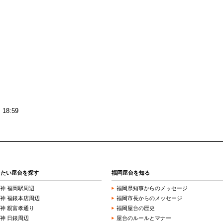
18:59
きたい屋台を探す
福岡屋台を知る
神 福岡駅周辺
福岡県知事からのメッセージ
神 福銀本店周辺
福岡市長からのメッセージ
神 親富孝通り
福岡屋台の歴史
神 日銀周辺
屋台のルールとマナー