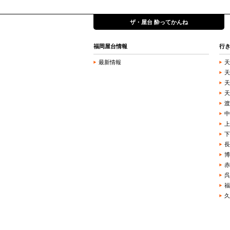
ザ・屋台 酔ってかんね
福岡屋台情報
行
最新情報
天
天
天
天
渡
中
上
下
長
博
赤
呉
福
久