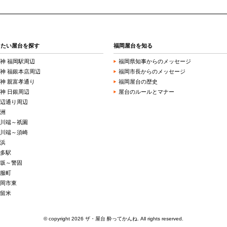
きたい屋台を探す
福岡屋台を知る
神 福岡駅周辺
福岡県知事からのメッセージ
神 福銀本店周辺
福岡市長からのメッセージ
神 親富孝通り
福岡屋台の歴史
神 日銀周辺
屋台のルールとマナー
辺通り周辺
洲
川端～祇園
川端～須崎
浜
多駅
坂～警固
服町
岡市東
留米
© copyright 2026 ザ・屋台 酔ってかんね. All rights reserved.